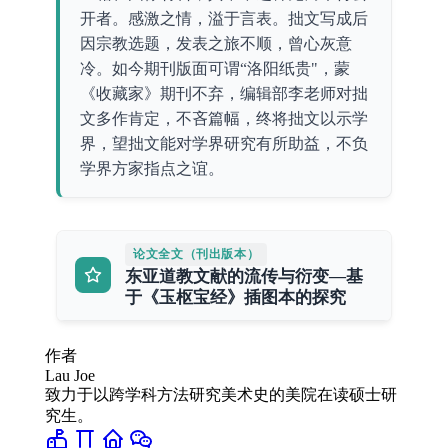
开者。感激之情，溢于言表。拙文写成后
因宗教选题，发表之旅不顺，曾心灰意
冷。如今期刊版面可谓“洛阳纸贵"，蒙
《收藏家》期刊不弃，编辑部李老师对拙
文多作肯定，不吝篇幅，终将拙文以示学
界，望拙文能对学界研究有所助益，不负
学界方家指点之谊。
论文全文（刊出版本）
东亚道教文献的流传与衍变—基
于《玉枢宝经》插图本的探究
作者
Lau Joe
致力于以跨学科方法研究美术史的美院在读硕士研
究生。